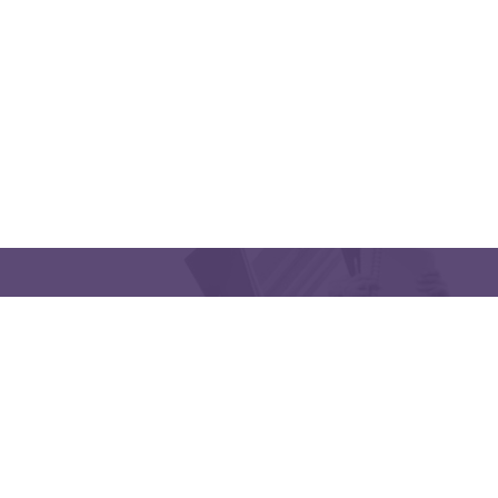
CONTACT US
Latakia University
Phone: (963) 41-2439568
E-mail:
lms@tishreen.edu.sy