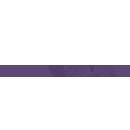
CONTACT US
Latakia University
Phone: (963) 41-2439568
E-mail:
lms@tishreen.edu.sy