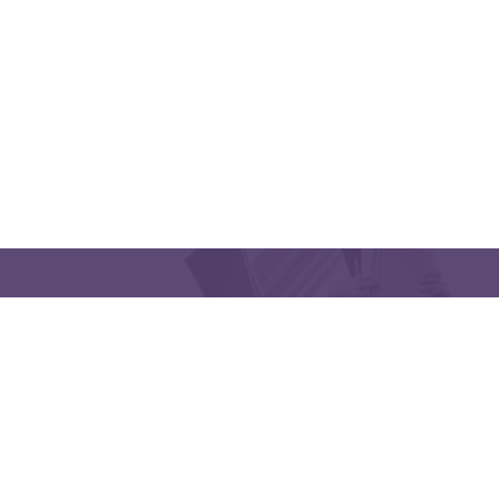
CONTACT US
Latakia University
Phone: (963) 41-2439568
E-mail:
lms@tishreen.edu.sy